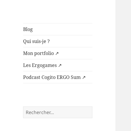
Margaux l'ergo
Blog
Qui suis-je ?
Mon portfolio ↗️
Les Ergogames ↗️
Podcast Cogito ERGO Sum ↗️
Rechercher :