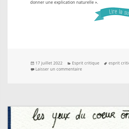
donner une explication naturelle ».
Publié
Catégories
Mots-
17 juillet 2022
Esprit critique
esprit crit
le
sur L’alternative est féc
clés
Laisser un commentaire