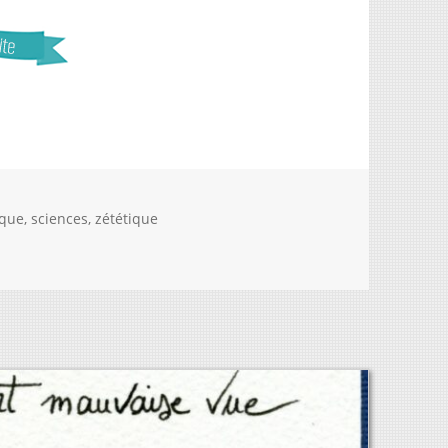
ique
,
sciences
,
zététique
onde