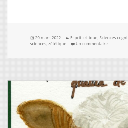
Publié
Catégories
20 mars 2022
Esprit critique
,
Sciences cogni
le
sur Les ye
sciences
,
zététique
Un commentaire