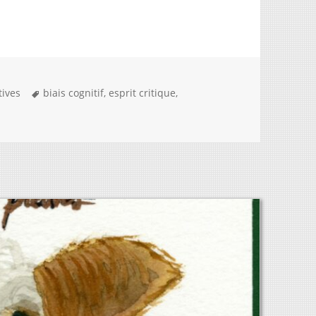
Mots-
tives
biais cognitif
,
esprit critique
,
ux du cœur ont mauvaise vue
clés