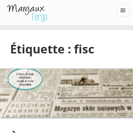
Margaux l'ergo
MENU
ET
WIDGETS
Étiquette :
fisc