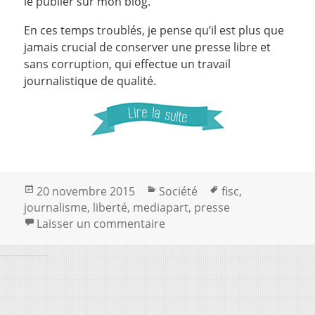
le publier sur mon blog.
En ces temps troublés, je pense qu’il est plus que
jamais crucial de conserver une presse libre et
sans corruption, qui effectue un travail
journalistique de qualité.
Publié
Catégories
Mots-
20 novembre 2015
Société
fisc
,
le
clés
journalisme
,
liberté
,
mediapart
,
presse
sur À l’heure du besoin d’i
Laisser un commentaire
Fièrement
propulsé
par