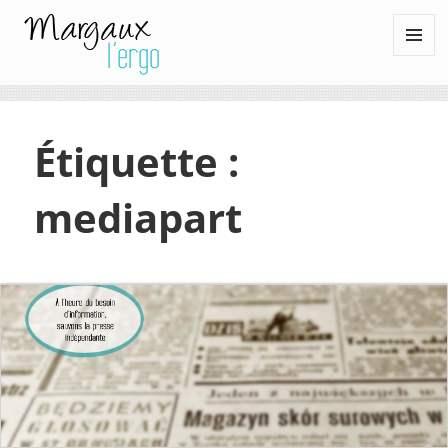
Margaux l'ergo
MENU
ET
WIDGETS
Étiquette :
mediapart