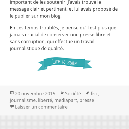
important de les soutenir. J’avais trouvé le
message clair et pertinent, et lui avais proposé de
le publier sur mon blog.
En ces temps troublés, je pense qu’il est plus que
jamais crucial de conserver une presse libre et
sans corruption, qui effectue un travail
journalistique de qualité.
Publié
Catégories
Mots-
20 novembre 2015
Société
fisc
,
le
clés
journalisme
,
liberté
,
mediapart
,
presse
sur À l’heure du besoin d’i
Laisser un commentaire
Fièrement